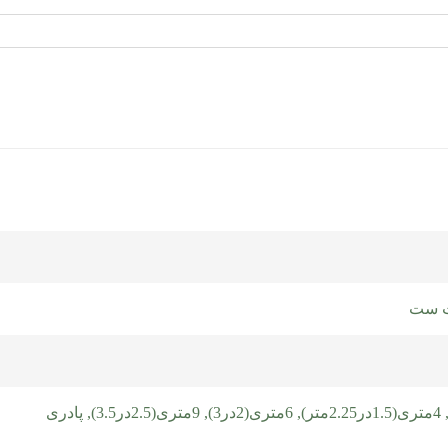
یت ست
4متری(1.5در2.25متر)
,
6متری(2در3)
,
9متری(2.5در3.5)
,
پادری