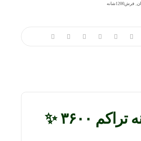
ان
,
فرش1200شانه
✨