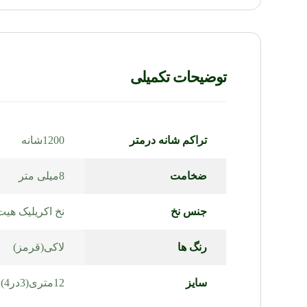
توضیحات تکمیلی
تراکم شانه درمتر
1200شانه
ضخامت
8میلی متر
جنس نخ
نخ اکریلیک ه
رنگ ها
لاکی(قرمز)
سایز
12متری(3در4)
,