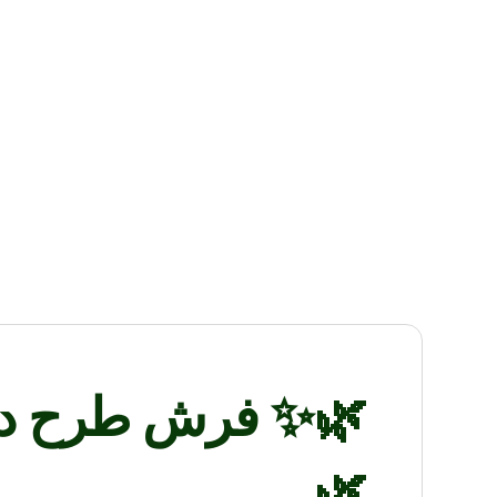
🌿✨
فرش طرح درختی ال‌جی 
🌿