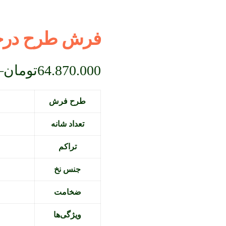
فرش طرح درخ
64.870.000
تومان
–
طرح فرش
تعداد شانه
تراکم
جنس نخ
ضخامت
ویژگی‌ها