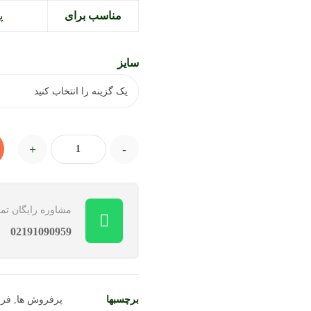
مناسب برای
پ
سایز
+
-
مشاوره رایگان تم
02191090959
برچسبها
پرفروش ها
,
فر