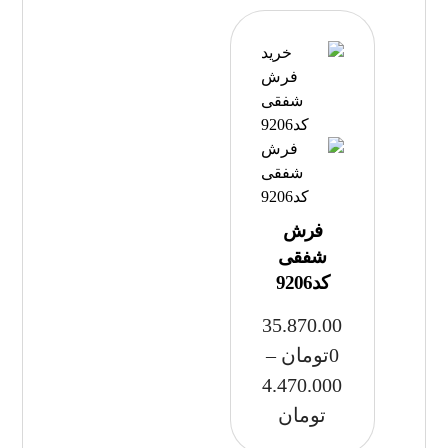
فرش
شفقی
کد9206
35.870.00
0
تومان
–
4.470.000
تومان