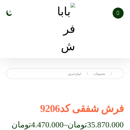
محصولات
انواع فرش
فرش شفقی کد9206
35.870.000
تومان
–
4.470.000
تومان