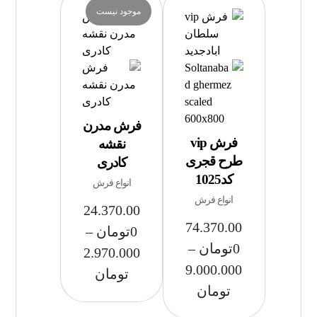
موجود نیست
فرش مدرن
فرش vip
نقشه
طرح قجری
کادری
کد1025
انواع فرش
انواع فرش
24.370.00
74.370.00
0
تومان
–
0
تومان
–
2.970.000
9.000.000
تومان
تومان