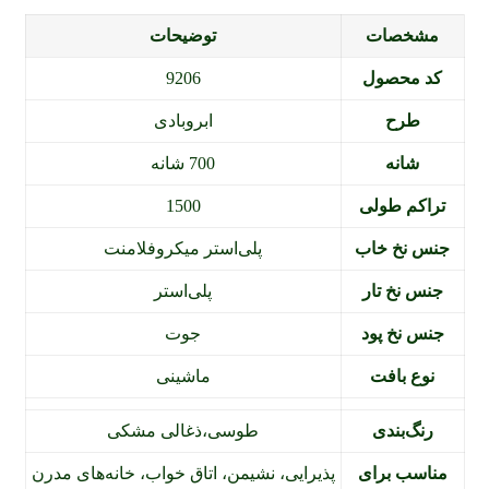
مشخصات
توضیحات
کد محصول
9206
طرح
ابروبادی
شانه
700 شانه
تراکم طولی
1500
جنس نخ خاب
پلی‌استر میکروفلامنت
جنس نخ تار
پلی‌استر
جنس نخ پود
جوت
نوع بافت
ماشینی
رنگ‌بندی
طوسی،ذغالی مشکی
مناسب برای
پذیرایی، نشیمن، اتاق خواب، خانه‌های مدرن