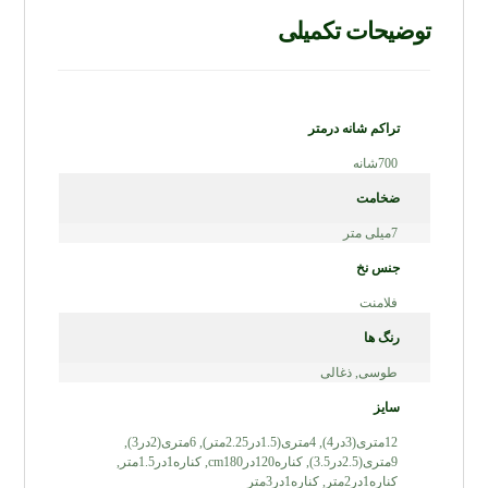
توضیحات تکمیلی
تراکم شانه درمتر
700شانه
ضخامت
7میلی متر
جنس نخ
فلامنت
رنگ ها
طوسی
,
ذغالی
سایز
12متری(3در4)
,
4متری(1.5در2.25متر)
,
6متری(2در3)
,
9متری(2.5در3.5)
,
کناره120درcm180
,
کناره1در1.5متر
,
کناره1در2متر
,
کناره1در3متر